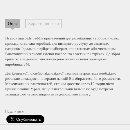
Опис
Характеристики
Патронташ Side Saddle призначений для розміщення на зброю (ложе,
приклад, ствольна коробка), для швидкого доступу до запасних
патронів. Ідеально підійде снайперам, спортсменам або мисливцям.
Виготовлений з високоякісної пасової та еластичної стрічок. До зброї
кріпиться за допомогою полімерної липкої основи провідного
виробника 3М.
Для ідеальної поклейки відповідної частини патронташа необхідно
ретельно знежирити поверхню на якій Ви збираєтеся його розмістити.
Максимальних властивостей, стрічка досягне через 12 годин після
приклеювання. У разі, якщо в патронташі більше не буде потреби
залишки скотча лего видалити за допомогою спирту.
Поділитися: