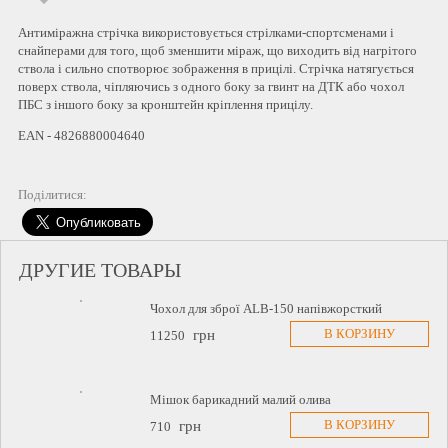
Антиміражна стрічка використовується стрілками-спортсменами і
снайперами для того, щоб зменшити міраж, що виходить від нагрітого
ствола і сильно спотворює зображення в прицілі. Стрічка натягується
поверх ствола, чіпляючись з одного боку за гвинт на ДТК або чохол
ПБС з іншого боку за кронштейн кріплення прицілу.
EAN - 4826880004640
Поділитися:
ДРУГИЕ ТОВАРЫ
Чохол для зброї ALB-150 напівжорсткий
В КОРЗИНУ
грн
11250
Мішок барикадний малий олива
В КОРЗИНУ
грн
710