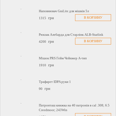
Наповнювач GraLite для мішків 5л
В КОРЗИНУ
грн
1315
Рюкзак Алебарда для Старлінк ALB-Starlink
В КОРЗИНУ
грн
4200
Мішок PRS Гейм Чейнжер А-тип
грн
1910
Трафарет IDPA руки 1
грн
90
Патронташ книжка на 40 патронів в cal .308; 6.5
Creedmoor; 243Win